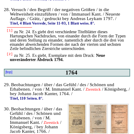
28. Versuch / den Begriff / der negativen Größen / in die
Weltweisheit einzuführen / von / Immanuel Kant. / Neueste
Auflage. / Grätz, / gedruckt bey Andreas Leykam 1797. /
Titel, 4 Blatt Vorrede, Seite 11-93, 1 Blatt weiss. 8°.
[1]
zu Nr. 24. Es giebt drei verschiedene Titelblätter dieses
Hartungschen Nachdruckes, von einander durch die Form der Typen
und deren Stellung zu einander, namentlich aber durch die drei von
einander abweichenden Formen der nach der vierten und sechsten
Zeile befindlichen Zierstriche unterschieden.
[2]
zu Nr. 25. Es giebt, Exemplare mit dem Druck:
Neue
unveränderter Abdruck 1794.
1764
[top]
29. Beobachtungen / über / das Gefühl / des / Schönen und
Erhabenen. / von / M. Immanuel Kant. /
/ Königsberg, /
Zierstück
bey Johann Jacob Kanter, 1764. /
Titel, 110 Seiten. 8°.
30. Beobachtungen / über / das
Gefühl / des / Schönen und
Erhabenen. / von / M.
Immanuel Kant. /
/
Zierstück
Königsberg, / bey Johann
Jacob Kanter, 1766. /