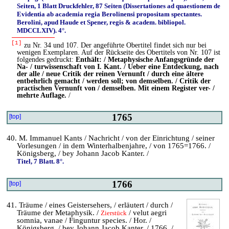
Seiten, 1 Blatt Druckfehler, 87 Seiten (Dissertationes ad quaestionem de
Evidentia ab academia regia Berolinensi propositam spectantes.
Berolini, apud Haude et Spener, regis & academ. bibliopol.
MDCCLXIV). 4°.
[1]
zu Nr. 34 und 107. Der angeführte Obertitel findet sich nur bei
wenigen Exemplaren. Auf der Rückseite des Obertitels von Nr. 107 ist
folgendes gedruckt:
Enthält: / Metaphysische Anfangsgründe der
Na- / turwissenschaft von I. Kant. / Ueber eine Entdeckung, nach
der alle / neue Critik der reinen Vernunft / durch eine ältere
entbehrlich gemacht / werden soll; von demselben. / Critik der
practischen Vernunft von / demselben. Mit einem Register ver- /
mehrte Auflage.
/
1765
[top]
40. M. Immanuel Kants / Nachricht / von der Einrichtung / seiner
Vorlesungen / in dem Winterhalbenjahre, / von 1765=1766. /
Königsberg, / bey Johann Jacob Kanter. /
Titel, 7 Blatt. 8°.
1766
[top]
41. Träume / eines Geistersehers, / erläutert / durch /
Träume der Metaphysik. /
/ velut aegri
Zierstück
somnia, vanae / Finguntur species. / Hor. /
Königsberg, / bey Johann Jacob Kanter. / 1766. /