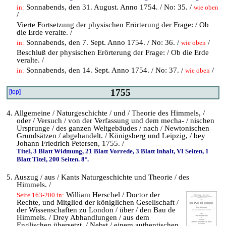
Sonnabends, den 31. August. Anno 1754. / No: 35. /
in:
wie oben
/
Vierte Fortsetzung der physischen Erörterung der Frage: / Ob
die Erde veralte. /
Sonnabends, den 7. Sept. Anno 1754. / No: 36. /
/
in:
wie oben
Beschluß der physischen Erörterung der Frage: / Ob die Erde
veralte. /
Sonnabends, den 14. Sept. Anno 1754. / No: 37. /
/
in:
wie oben
1755
[top]
4. Allgemeine / Naturgeschichte / und / Theorie des Himmels, /
oder / Versuch / von der Verfassung und dem mecha- / nischen
Ursprunge / des ganzen Weltgebäudes / nach / Newtonischen
Grundsätzen / abgehandelt. / Königsberg und Leipzig, / bey
Johann Friedrich Petersen, 1755. /
Titel, 3 Blatt Widmung, 21 Blatt Vorrede, 3 Blatt Inhalt, VI Seiten, 1
Blatt Titel, 200 Seiten. 8°.
5. Auszug / aus / Kants Naturgeschichte und Theorie / des
Himmels. /
William Herschel / Doctor der
Seite 163-200 in:
Rechte, und Mitglied der königlichen Gesellschaft /
der Wissenschaften zu London / über / den Bau de
Himmels. / Drey Abhandlungen / aus dem
Englischen übersetzt. / Nebst / einem authentischen