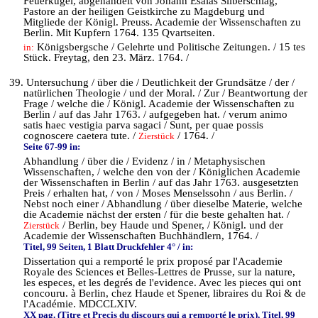
Feuerkugel, abgehandelt von Johann Esaias Silberschlag,
Pastore an der heiligen Geistkirche zu Magdeburg und
Mitgliede der Königl. Preuss. Academie der Wissenschaften zu
Berlin. Mit Kupfern 1764. 135 Qvartseiten.
Königsbergsche / Gelehrte und Politische Zeitungen. / 15 tes
in:
Stück. Freytag, den 23. März. 1764. /
39. Untersuchung / über die / Deutlichkeit der Grundsätze / der /
natürlichen Theologie / und der Moral. / Zur / Beantwortung der
Frage / welche die / Königl. Academie der Wissenschaften zu
Berlin / auf das Jahr 1763. / aufgegeben hat. / verum animo
satis haec vestigia parva sagaci / Sunt, per quae possis
cognoscere caetera tute. /
/ 1764. /
Zierstück
Seite 67-99 in:
Abhandlung / über die / Evidenz / in / Metaphysischen
Wissenschaften, / welche den von der / Königlichen Academie
der Wissenschaften in Berlin / auf das Jahr 1763. ausgesetzten
Preis / erhalten hat, / von / Moses Menselssohn / aus Berlin. /
Nebst noch einer / Abhandlung / über dieselbe Materie, welche
die Academie nächst der ersten / für die beste gehalten hat. /
/ Berlin, bey Haude und Spener, / Königl. und der
Zierstück
Academie der Wissenschaften Buchhändlern, 1764. /
Titel, 99 Seiten, 1 Blatt Druckfehler 4° / in:
Dissertation qui a remporté le prix proposé par l'Academie
Royale des Sciences et Belles-Lettres de Prusse, sur la nature,
les especes, et les degrés de l'evidence. Avec les pieces qui ont
concouru. à Berlin, chez Haude et Spener, libraires du Roi & de
l'Académie. MDCCLXIV.
XX pag. (Titre et Precis du discours qui a remporté le prix), Titel, 99