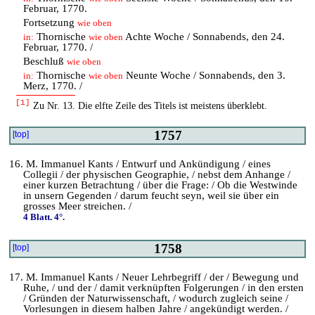
Februar, 1770.
Fortsetzung
wie oben
Thornische
Achte Woche / Sonnabends, den 24.
in:
wie oben
Februar, 1770. /
Beschluß
wie oben
Thornische
Neunte Woche / Sonnabends, den 3.
in:
wie oben
Merz, 1770. /
[1]
Zu Nr. 13. Die elfte Zeile des Titels ist meistens überklebt.
1757
[top]
16. M. Immanuel Kants / Entwurf und Ankündigung / eines
Collegii / der physischen Geographie, / nebst dem Anhange /
einer kurzen Betrachtung / über die Frage: / Ob die Westwinde
in unsern Gegenden / darum feucht seyn, weil sie über ein
grosses Meer streichen. /
4 Blatt. 4°.
1758
[top]
17. M. Immanuel Kants / Neuer Lehrbegriff / der / Bewegung und
Ruhe, / und der / damit verknüpften Folgerungen / in den ersten
/ Gründen der Naturwissenschaft, / wodurch zugleich seine /
Vorlesungen in diesem halben Jahre / angekündigt werden. /