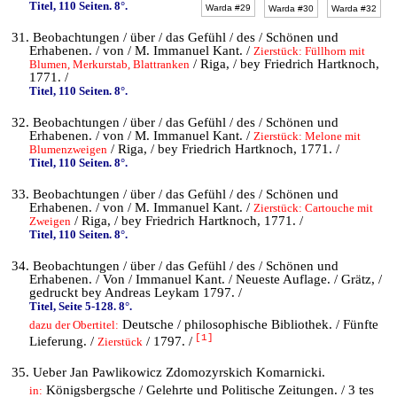
Titel, 110 Seiten. 8°.
Warda #29
Warda #30
Warda #32
31. Beobachtungen / über / das Gefühl / des / Schönen und
Erhabenen. / von / M. Immanuel Kant. /
Zierstück: Füllhorn mit
/ Riga, / bey Friedrich Hartknoch,
Blumen, Merkurstab, Blattranken
1771. /
Titel, 110 Seiten. 8°.
32. Beobachtungen / über / das Gefühl / des / Schönen und
Erhabenen. / von / M. Immanuel Kant. /
Zierstück: Melone mit
/ Riga, / bey Friedrich Hartknoch, 1771. /
Blumenzweigen
Titel, 110 Seiten. 8°.
33. Beobachtungen / über / das Gefühl / des / Schönen und
Erhabenen. / von / M. Immanuel Kant. /
Zierstück: Cartouche mit
/ Riga, / bey Friedrich Hartknoch, 1771. /
Zweigen
Titel, 110 Seiten. 8°.
34. Beobachtungen / über / das Gefühl / des / Schönen und
Erhabenen. / Von / Immanuel Kant. / Neueste Auflage. / Grätz, /
gedruckt bey Andreas Leykam 1797. /
Titel, Seite 5-128. 8°.
Deutsche / philosophische Bibliothek. / Fünfte
dazu der Obertitel:
[1]
Lieferung. /
/ 1797. /
Zierstück
35. Ueber Jan Pawlikowicz Zdomozyrskich Komarnicki.
Königsbergsche / Gelehrte und Politische Zeitungen. / 3 tes
in: