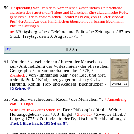
50.
Besprechung von: Von dem Körperlichen wesentlichen Unterschiede
zwischen der Structur der Thiere und Menschen. Eine akademische Rede,
gehalten auf dem anatomischen Theater zu Pavia, von D. Peter Moscati,
Prof. der Anat. Aus dem Italiänischen übersetzt, von Johann Beckmann,
Prof. in Göttingen.
Königsbergische / Gelehrte und Politische Zeitungen. / 67 tes
in:
Stück. Freytag, den 23. August 1771. /
1775
[top]
51. Von den / verschiedenen / Racen der Menschen /
zur / Ankündigung der Vorlesungen / der physischen
Geographie / im Sommerhalbenjahre 1775, /
/ von / Immanuel Kant / der Log. und Met.
Zierstück
ordentl. Prof. / Königsberg, / gedruckt bey G. L.
Hartung, Königl. Hof- und Academ. Buchdrucker. /
Warda #51
12 Seiten. 4°.
52. Von den verschiedenen Racen / der Menschen.* /
* Anmerkung
von J. J. Engel.
Der / Philosoph / für die Welt. /
Seite 125-164 (22stes Stück) in:
Herausgegeben / von / J. J. Engel. /
/ Zweyter Theil. /
Zierstück
Leipzig 1777. / Zu finden in der Dyckischen Buchhandlung. /
Titel, 1 Blatt Inhalt, 191 Seiten. 8°.
53. Von den verschiedenen Racen der / Menschen.* /