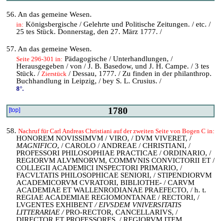
56. An das gemeine Wesen.
Königsbergische / Gelehrte und Politische Zeitungen. / etc. /
in:
25 tes Stück. Donnerstag, den 27. März 1777. /
57. An das gemeine Wesen.
Pädagogische / Unterhandlungen, /
Seite 296-301 in:
Herausgegeben / von / J. B. Basedow, und J. H. Campe. / 3 tes
Stück. /
/ Dessau, 1777. / Zu finden in der philanthrop.
Zierstück
Buchhandlung in Leipzig, / bey S. L. Crusius. /
8°.
1780
[top]
58.
Nachruf für Carl Andreas Christiani auf der zweiten Seite von Bogen C in:
HONOREM NOVISSIMVM / VIRO, / DVM VIVERET, /
MAGNIFICO
, / CAROLO / ANDREAE / CHRISTIANI, /
PROFESSORI PHILOSOPHIAE PRACTICAE / ORDINARIO, /
REGIORVM ALVMNORVM, COMMVNIS CONVICTORII ET /
COLLEGII ACADEMICI INSPECTORI PRIMARIO, /
FACVLTATIS PHILOSOPHICAE SENIORI, / STIPENDIORVM
ACADEMICORVM CVRATORI, BIBLIOTHE- / CARVM
ACADEMIAE ET WALLENRODIANAE PRAEFECTO, / h. t.
REGIAE ACADEMIAE REGIOMONTANAE / RECTORI, /
LVGENTES EXHIBENT
/ EIVSDEM VNIVERSITATIS
LITTERARIAE /
PRO-RECTOR, CANCELLARIVS, /
DIRECTOR ET PROFESSORES, / REGIORVM ITEM