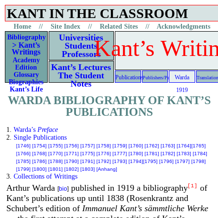
KANT IN THE CLASSROOM
Materials to aid the study of Kant’s lectures
Home
//
Site Index
//
Related Sites
//
Acknowledgments
Universities
Bibliography
Kant’s Writi
> Kant’s
Students
Writings
Professors
Academy
Kant’s Lectures
Edition
The Student
Glossary
Publications
Warda
Publishers/Periodicals
Translatio
Biographies
Notes
Kant’s Life
1919
WARDA BIBLIOGRAPHY OF KANT’S
PUBLICATIONS
1.
Warda’s
Preface
2.
Single Publications
[1746]
[1754]
[1755]
[1756]
[1757]
[1758]
[1759]
[1760]
[1762]
[1763]
[1764]
[1765]
[1766]
[1768]
[1770]
[1771]
[1775]
[1776]
[1777]
[1780]
[1781]
[1782]
[1783]
[1784]
[1785]
[1786]
[1788]
[1790]
[1791]
[1792]
[1793]
[1794]
[1795]
[1796]
[1797]
[1798]
[1799]
[1800]
[1801]
[1802]
[1803]
[Anhang]
3.
Collections of Writings
Arthur Warda
published in 1919 a bibliography
of
[1]
[
bio
]
Kant’s publications up until 1838 (Rosenkrantz and
Schubert’s edition of
Immanuel Kant’s sämmtliche Werke