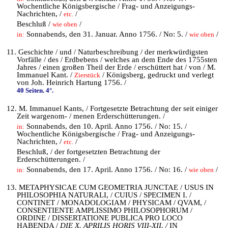
Wochentliche Königsbergische / Frag- und Anzeigungs-
Nachrichten, /
/
etc.
Beschluß /
/
wie oben
Sonnabends, den 31. Januar. Anno 1756. / No: 5. /
/
in:
wie oben
11. Geschichte / und / Naturbeschreibung / der merkwürdigsten
Vorfälle / des / Erdbebens / welches an dem Ende des 1755sten
Jahres / einen großen Theil der Erde / erschüttert hat / von / M.
Immanuel Kant. /
/ Königsberg, gedruckt und verlegt
Zierstück
von Joh. Heinrich Hartung 1756. /
40 Seiten. 4°.
12. M. Immanuel Kants, / Fortgesetzte Betrachtung der seit einiger
Zeit wargenom- / menen Erderschütterungen. /
Sonnabends, den 10. April. Anno 1756. / No: 15. /
in:
Wochentliche Königsbergische / Frag- und Anzeigungs-
Nachrichten, /
/
etc.
Beschluß, / der fortgesetzten Betrachtung der
Erderschütterungen. /
Sonnabends, den 17. April. Anno 1756. / No: 16. /
/
in:
wie oben
13. METAPHYSICAE CUM GEOMETRIA JUNCTAE / USUS IN
PHILOSOPHIA NATURALI, / CUIUS / SPECIMEN I. /
CONTINET / MONADOLOGIAM / PHYSICAM / QVAM, /
CONSENTIENTE AMPLISSIMO PHILOSOPHORUM /
ORDINE / DISSERTATIONE PUBLICA PRO LOCO
HABENDA /
DIE X. APRILIS HORIS VIII-XII. /
IN