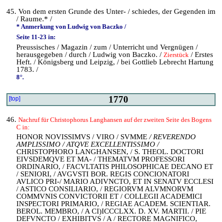
45. Von dem ersten Grunde des Unter- / schiedes, der Gegenden im
/ Raume.* /
* Anmerkung von Ludwig von Baczko /
Seite 11-23 in:
Preussisches / Magazin / zum / Unterricht und Vergnügen /
herausgegeben / durch / Ludwig von Baczko. /
/ Erstes
Zierstück
Heft. / Königsberg und Leipzig, / bei Gottlieb Lebrecht Hartung
1783. /
8°.
1770
[top]
46.
Nachruf für Christophorus Langhansen auf der zweiten Seite des Bogens
C in:
HONOR NOVISSIMVS / VIRO / SVMME
/ REVERENDO
AMPLISSIMO / ATQVE EXCELLENTISSIMO /
CHRISTOPHORO LANGHANSEN, / S. THEOL. DOCTORI
EIVSDEMQVE ET MA- / THEMATVM PROFESSORI
ORDINARIO, / FACVLTATIS PHILOSOPHICAE DECANO ET
/ SENIORI, / AVGVSTI BOR. REGIS CONCIONATORI
AVLICO PRI-/ MARIO ADIVNCTO, ET IN SENATV ECCLESI
/ ASTICO CONSILIARIO, / REGIORVM ALVMNORVM
COMMVNIS CONVICTORII ET / COLLEGII ACADEMICI
INSPECTORI PRIMARIO, / REGIAE ACADEM. SCIENTIAR.
BEROL. MEMBRO, / A CI)ICCCLXX. D. XV. MARTII. / PIE
DEFVNCTO / EXHIBITVS / A / RECTORE MAGNIFICO,