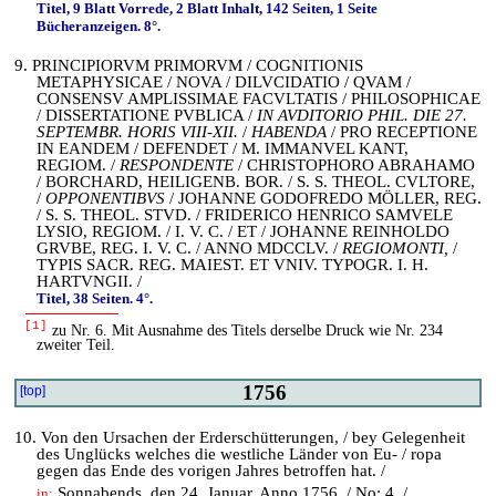
Titel, 9 Blatt Vorrede, 2 Blatt Inhalt, 142 Seiten, 1 Seite
Bücheranzeigen. 8°.
9. PRINCIPIORVM PRIMORVM / COGNITIONIS
METAPHYSICAE / NOVA / DILVCIDATIO / QVAM /
CONSENSV AMPLISSIMAE FACVLTATIS / PHILOSOPHICAE
/ DISSERTATIONE PVBLICA /
IN AVDITORIO PHIL. DIE 27.
SEPTEMBR. HORIS VIII-XII.
/
HABENDA
/ PRO RECEPTIONE
IN EANDEM / DEFENDET / M. IMMANVEL KANT,
REGIOM. /
RESPONDENTE
/ CHRISTOPHORO ABRAHAMO
/ BORCHARD, HEILIGENB. BOR. / S. S. THEOL. CVLTORE,
/
OPPONENTIBVS
/ JOHANNE GODOFREDO MÖLLER, REG.
/ S. S. THEOL. STVD. / FRIDERICO HENRICO SAMVELE
LYSIO, REGIOM. / I. V. C. / ET / JOHANNE REINHOLDO
GRVBE, REG. I. V. C. / ANNO MDCCLV. /
REGIOMONTI,
/
TYPIS SACR. REG. MAIEST. ET VNIV. TYPOGR. I. H.
HARTVNGII. /
Titel, 38 Seiten. 4°.
[1]
zu Nr. 6. Mit Ausnahme des Titels derselbe Druck wie Nr. 234
zweiter Teil.
1756
[top]
10. Von den Ursachen der Erderschütterungen, / bey Gelegenheit
des Unglücks welches die westliche Länder von Eu- / ropa
gegen das Ende des vorigen Jahres betroffen hat. /
Sonnabends, den 24. Januar. Anno 1756. / No: 4. /
in: