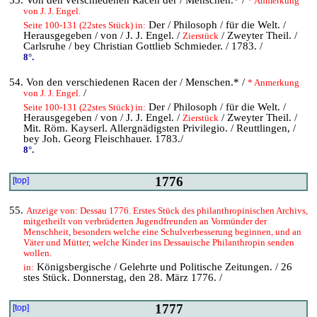
* Anmerkung
von J. J. Engel.
Der / Philosoph / für die Welt. /
Seite 100-131 (22stes Stück) in:
Herausgegeben / von / J. J. Engel. /
/ Zweyter Theil. /
Zierstück
Carlsruhe / bey Christian Gottlieb Schmieder. / 1783. /
8°.
54. Von den verschiedenen Racen der / Menschen.* /
* Anmerkung
/
von J. J. Engel.
Der / Philosoph / für die Welt. /
Seite 100-131 (22stes Stück) in:
Herausgegeben / von / J. J. Engel. /
/ Zweyter Theil. /
Zierstück
Mit. Röm. Kayserl. Allergnädigsten Privilegio. / Reuttlingen, /
bey Joh. Georg Fleischhauer. 1783./
8°.
1776
[top]
55.
Anzeige von: Dessau 1776. Erstes Stück des philanthropinischen Archivs,
mitgetheilt von verbrüderten Jugendfreunden an Vormünder der
Menschheit, besonders welche eine Schulverbesserung beginnen, und an
Väter und Mütter, welche Kinder ins Dessauische Philanthropin senden
wollen.
Königsbergische / Gelehrte und Politische Zeitungen. / 26
in:
stes Stück. Donnerstag, den 28. März 1776. /
1777
[top]