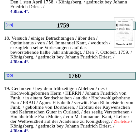
Den 1 sten April 1758. / Königsberg, / gedruckt bey Johann
Friedrich Driest. /
4 Blatt. 4°.
1759
[top]
18. Versuch / einiger Betrachtungen / über den /
Optimismus / von / M. Immanuel Kant, / wodurch /
Warda #18
er zugleich seine Vorlesungen / auf das
bevorstehende halbe Jahr ankündigt. / Den 7. October, 1759. /
Königsberg, / gedruckt bey Johann Friedrich Driest. /
4 Blatt. 4°.
1760
[top]
19. Gedanken / bey dem frühzeitigen Ableben / des /
Hochwohlgebornen Herrn / HERRN / Johann Friedrich von
Funk, / in einem Sendschreiben / an die / Hochwohlgebohrne
Frau / FRAU / Agnes Elisabeth / verwitt. Frau Rittmeisterin von
Funk, / gebohrne von Dorthösen, / Erbfrau der Kaywenschen
und Kahrenschen Güter in Curland, / des seelig Verstorbenen /
Hochbetrübte Frau Mutter, / von M. Immanuel Kant, / Lehrer
der Weltweißheit auf der Academie zu Königsberg. /
/
Zierleiste
Königsberg, / gedruckt bey Johann Friedrich Driest. /
4 Blatt. 4°.