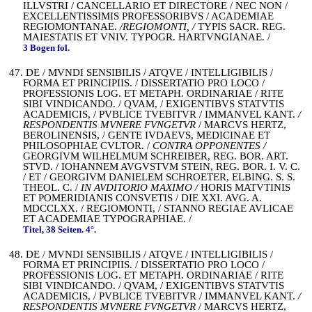
ILLVSTRI / CANCELLARIO ET DIRECTORE / NEC NON /
EXCELLENTISSIMIS PROFESSORIBVS / ACADEMIAE
REGIOMONTANAE.
/REGIOMONTI, /
TYPIS SACR. REG.
MAIESTATIS ET VNIV. TYPOGR. HARTVNGIANAE. /
3 Bogen fol.
47. DE / MVNDI SENSIBILIS / ATQVE / INTELLIGIBILIS /
FORMA ET PRINCIPIIS. / DISSERTATIO PRO LOCO /
PROFESSIONIS LOG. ET METAPH. ORDINARIAE / RITE
SIBI VINDICANDO. / QVAM, / EXIGENTIBVS STATVTIS
ACADEMICIS, / PVBLICE TVEBITVR / IMMANVEL KANT.
/
RESPONDENTIS MVNERE FVNGETVR
/ MARCVS HERTZ,
BEROLINENSIS, / GENTE IVDAEVS, MEDICINAE ET
PHILOSOPHIAE CVLTOR. /
CONTRA OPPONENTES /
GEORGIVM WILHELMUM SCHREIBER, REG. BOR. ART.
STVD. / IOHANNEM AVGVSTVM STEIN, REG. BOR. I. V. C.
/ ET / GEORGIVM DANIELEM SCHROETER, ELBING. S. S.
THEOL. C. /
IN AVDITORIO MAXIMO /
HORIS MATVTINIS
ET POMERIDIANIS CONSVETIS / DIE XXI. AVG. A.
MDCCLXX. / REGIOMONTI, / STANNO REGIAE AVLICAE
ET ACADEMIAE TYPOGRAPHIAE. /
Titel, 38 Seiten. 4°.
48. DE / MVNDI SENSIBILIS / ATQVE / INTELLIGIBILIS /
FORMA ET PRINCIPIIS. / DISSERTATIO PRO LOCO /
PROFESSIONIS LOG. ET METAPH. ORDINARIAE / RITE
SIBI VINDICANDO. / QVAM, / EXIGENTIBVS STATVTIS
ACADEMICIS, / PVBLICE TVEBITVR / IMMANVEL KANT.
/
RESPONDENTIS MVNERE FVNGETVR
/ MARCVS HERTZ,