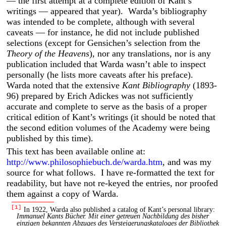
— the first attempt at a complete edition of Kant’s
writings — appeared that year). Warda’s bibliography
was intended to be complete, although with several
caveats — for instance, he did not include published
selections (except for Gensichen’s selection from the
Theory of the Heavens
), nor any translations, nor is any
publication included that Warda wasn’t able to inspect
personally (he lists more caveats after his preface).
Warda noted that the extensive
Kant Bibliography
(1893-
96) prepared by Erich Adickes was not sufficiently
accurate and complete to serve as the basis of a proper
critical edition of Kant’s writings (it should be noted that
the second edition volumes of the Academy were being
published by this time).
This text has been available online at:
http://www.philosophiebuch.de/warda.htm
, and was my
source for what follows. I have re-formatted the text for
readability, but have not re-keyed the entries, nor proofed
them against a copy of Warda.
[1]
In 1922, Warda also published a catalog of Kant’s personal library:
Immanuel Kants Bücher. Mit einer getreuen Nachbildung des bisher
einzigen bekannten Abzuges des Versteigerungskataloges der Bibliothek