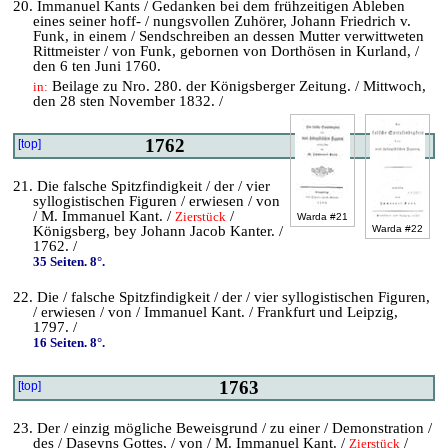
20. Immanuel Kants / Gedanken bei dem frühzeitigen Ableben
eines seiner hoff- / nungsvollen Zuhörer, Johann Friedrich v.
Funk, in einem / Sendschreiben an dessen Mutter verwittweten
Rittmeister / von Funk, gebornen von Dorthösen in Kurland, /
den 6 ten Juni 1760.
Beilage zu Nro. 280. der Königsberger Zeitung. / Mittwoch,
in:
den 28 sten November 1832. /
1762
[top]
21. Die falsche Spitzfindigkeit / der / vier
syllogistischen Figuren / erwiesen / von
/ M. Immanuel Kant. /
/
Zierstück
Warda #21
Königsberg, bey Johann Jacob Kanter. /
Warda #22
1762. /
35 Seiten. 8°.
22. Die / falsche Spitzfindigkeit / der / vier syllogistischen Figuren,
/ erwiesen / von / Immanuel Kant. / Frankfurt und Leipzig,
1797. /
16 Seiten. 8°.
1763
[top]
23. Der / einzig mögliche Beweisgrund / zu einer / Demonstration /
des / Daseyns Gottes, / von / M. Immanuel Kant. /
/
Zierstück