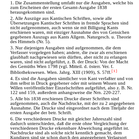
1. Die Zusammenstellung umfaßt nur die Ausgaben, welche bis
zum Erscheinen der ersten Gesamt-Ausgabe 1838
herausgekommen sind.
2. Alle Auszüge aus Kantischen Schriften, sowie alle
Übersetzungen Kantischer Schriften in fremde Sprachen sind
nicht aufgenommen, auch wenn sie mit Billigung Kants
erschienen waren, mit einziger Ausnahme des von Gensichen
gegebenen Auszugs aus Kants Allgem. Naturgesch. u. Theorie
des Himmels (Nr. 5).
3. Nur diejenigen Ausgaben sind aufgenommen, die dem
Verfasser vorgelegen haben; andere, die zwar als erschienen
glaubhaft nachgewiesen sein dürften, aber nicht zu erlangen
waren, sind nicht aufgeführt, z. B. der Druck: Von der Macht
des Gemüths Wien 1798 (vgl. Mitteil. d. österr. Ver. f.
[1]
Bibliothekswesen. Wien. Jahrg. XIII (1909), S. 57ff.
4. Es sind die Ausgaben sämtlicher von Kant verfaßter und von
ihm selbst in Druck gegebener oder mit seinem Wissen und
Willen veröffentlichter Einzelschriften aufgeführt, also z. B. Nr.
122 und 159, außerdem anhangsweise die Nrn. 220-227.
5. Alle bis 1838 erschienen Drucke dieser Schriften sind
aufgenommen, auch die Nachdrucke, mit der zu 2 angegebenen
Ausnahme. Die Drucke sind eingeordnet nach dem Titeljahr der
ersten Ausgabe der betr. Schrift.
6. Die verschiedenen Drucke mit gleicher Jahreszahl sind
dadurch unterschieden, daß die erste ohne Vergleichung der
verschiedenen Drucke erkennbare Abweichung angeführt ist.
Nachdrucke sind als solche nicht kenntlich gemacht, dem
Kundigen sind sie schon durch den angegebenen Verlagsort