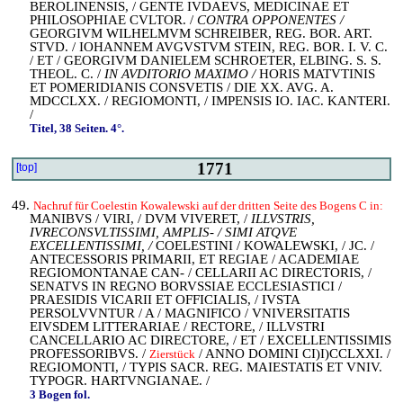
BEROLINENSIS, / GENTE IVDAEVS, MEDICINAE ET
PHILOSOPHIAE CVLTOR. /
CONTRA OPPONENTES /
GEORGIVM WILHELMVM SCHREIBER, REG. BOR. ART.
STVD. / IOHANNEM AVGVSTVM STEIN, REG. BOR. I. V. C.
/ ET / GEORGIVM DANIELEM SCHROETER, ELBING. S. S.
THEOL. C. /
IN AVDITORIO MAXIMO /
HORIS MATVTINIS
ET POMERIDIANIS CONSVETIS / DIE XX. AVG. A.
MDCCLXX. / REGIOMONTI, / IMPENSIS IO. IAC. KANTERI.
/
Titel, 38 Seiten. 4°.
1771
[top]
49.
Nachruf für Coelestin Kowalewski auf der dritten Seite des Bogens C in:
MANIBVS / VIRI, / DVM VIVERET, /
ILLVSTRIS,
IVRECONSVLTISSIMI, AMPLIS- / SIMI ATQVE
EXCELLENTISSIMI, /
COELESTINI / KOWALEWSKI, / JC. /
ANTECESSORIS PRIMARII, ET REGIAE / ACADEMIAE
REGIOMONTANAE CAN- / CELLARII AC DIRECTORIS, /
SENATVS IN REGNO BORVSSIAE ECCLESIASTICI /
PRAESIDIS VICARII ET OFFICIALIS, / IVSTA
PERSOLVVNTUR / A / MAGNIFICO / VNIVERSITATIS
EIVSDEM LITTERARIAE / RECTORE, / ILLVSTRI
CANCELLARIO AC DIRECTORE, / ET / EXCELLENTISSIMIS
PROFESSORIBVS. /
/ ANNO DOMINI CI)I)CCLXXI. /
Zierstück
REGIOMONTI, / TYPIS SACR. REG. MAIESTATIS ET VNIV.
TYPOGR. HARTVNGIANAE. /
3 Bogen fol.