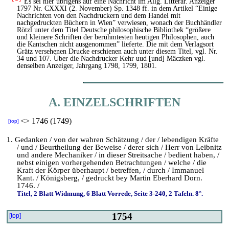
Es sei hier übrigens auf eine Nachricht im Allg. Litterar. Anzeiger
1797 Nr. CXXXI (2. November) Sp. 1348 ff. in dem Artikel “Einige
Nachrichten von den Nachdruckern und dem Handel mit
nachgedruckten Büchern in Wien” verwiesen, wonach der Buchhändler
Rötzl unter dem Titel Deutsche philosophische Bibliothek “größere
und kleinere Schriften der berühmtesten heutigen Philosophen, auch
die Kantschen nicht ausgenommen” lieferte. Die mit dem Verlagsort
Grätz versehenen Drucke erschienen auch unter diesem Titel, vgl. Nr.
34 und 107. Über die Nachdrucker Kehr uud [und] Mäczken vgl.
denselben Anzeiger, Jahrgang 1798, 1799, 1801.
A. EINZELSCHRIFTEN
<>
1746 (1749)
[top]
1. Gedanken / von der wahren Schätzung / der / lebendigen Kräfte
/ und / Beurtheilung der Beweise / derer sich / Herr von Leibnitz
und andere Mechaniker / in dieser Streitsache / bedient haben, /
nebst einigen vorhergehenden Betrachtungen / welche / die
Kraft der Körper überhaupt / betreffen, / durch / Immanuel
Kant. / Königsberg, / gedruckt bey Martin Eberhard Dorn.
1746. /
Titel, 2 Blatt Widmung, 6 Blatt Vorrede, Seite 3-240, 2 Tafeln. 8°.
1754
[top]