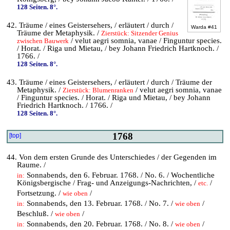
128 Seiten. 8°.
42. Träume / eines Geistersehers, / erläutert / durch /
Warda #41
Träume der Metaphysik. /
Zierstück: Sitzender Genius
/ velut aegri somnia, vanae / Finguntur species.
zwischen Bauwerk
/ Horat. / Riga und Mietau, / bey Johann Friedrich Hartknoch. /
1766. /
128 Seiten. 8°.
43. Träume / eines Geistersehers, / erläutert / durch / Träume der
Metaphysik. /
/ velut aegri somnia, vanae
Zierstück: Blumenranken
/ Finguntur species. / Horat. / Riga und Mietau, / bey Johann
Friedrich Hartknoch. / 1766. /
128 Seiten. 8°.
1768
[top]
44. Von dem ersten Grunde des Unterschiedes / der Gegenden im
Raume. /
Sonnabends, den 6. Februar. 1768. / No. 6. / Wochentliche
in:
Königsbergische / Frag- und Anzeigungs-Nachrichten, /
/
etc.
Fortsetzung. /
/
wie oben
Sonnabends, den 13. Februar. 1768. / No. 7. /
/
in:
wie oben
Beschluß. /
/
wie oben
Sonnabends, den 20. Februar. 1768. / No. 8. /
/
in:
wie oben