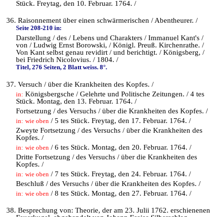
Stück. Freytag, den 10. Februar. 1764. /
36. Raisonnement über einen schwärmerischen / Abentheurer. /
Seite 208-210 in:
Darstellung / des / Lebens und Charakters / Immanuel Kant's /
von / Ludwig Ernst Borowski, / Königl. Preuß. Kirchenrathe. /
Von Kant selbst genau revidirt / und berichtigt. / Königsberg, /
bei Friedrich Nicolovius. / 1804. /
Titel, 276 Seiten, 2 Blatt weiss. 8°.
37. Versuch / über die Krankheiten des Kopfes. /
Königsbergsche / Gelehrte und Politische Zeitungen. / 4 tes
in:
Stück. Montag, den 13. Februar. 1764. /
Fortsetzung / des Versuchs / über die Krankheiten des Kopfes. /
/ 5 tes Stück. Freytag, den 17. Februar. 1764. /
in:
wie oben
Zweyte Fortsetzung / des Versuchs / über die Krankheiten des
Kopfes. /
/ 6 tes Stück. Montag, den 20. Februar. 1764. /
in:
wie oben
Dritte Fortsetzung / des Versuchs / über die Krankheiten des
Kopfes. /
/ 7 tes Stück. Freytag, den 24. Februar. 1764. /
in:
wie oben
Beschluß / des Versuchs / über die Krankheiten des Kopfes. /
/ 8 tes Stück. Montag, den 27. Februar. 1764. /
in:
wie oben
38. Besprechung von: Theorie, der am 23. Julii 1762. erschienenen