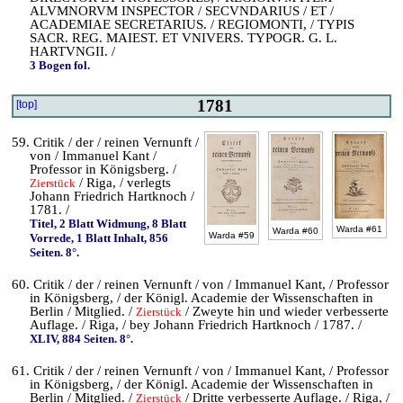
ALVMNORVM INSPECTOR / SECVNDARIUS / ET /
ACADEMIAE SECRETARIUS. / REGIOMONTI, / TYPIS
SACR. REG. MAIEST. ET VNIVERS. TYPOGR. G. L.
HARTVNGII. /
3 Bogen fol.
1781
[top]
59. Critik / der / reinen Vernunft /
von / Immanuel Kant /
Professor in Königsberg. /
/ Riga, / verlegts
Zierstück
Johann Friedrich Hartknoch /
1781. /
Titel, 2 Blatt Widmung, 8 Blatt
Warda #61
Warda #60
Warda #59
Vorrede, 1 Blatt Inhalt, 856
Seiten. 8°.
60. Critik / der / reinen Vernunft / von / Immanuel Kant, / Professor
in Königsberg, / der Königl. Academie der Wissenschaften in
Berlin / Mitglied. /
/ Zweyte hin und wieder verbesserte
Zierstück
Auflage. / Riga, / bey Johann Friedrich Hartknoch / 1787. /
XLIV, 884 Seiten. 8°.
61. Critik / der / reinen Vernunft / von / Immanuel Kant, / Professor
in Königsberg, / der Königl. Academie der Wissenschaften in
Berlin / Mitglied. /
/ Dritte verbesserte Auflage. / Riga, /
Zierstück