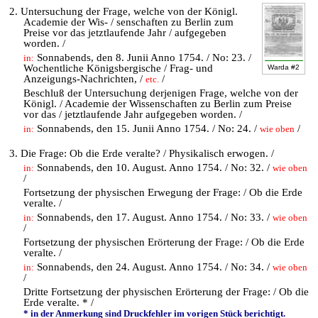
2. Untersuchung der Frage, welche von der Königl.
Academie der Wis- / senschaften zu Berlin zum
Preise vor das jetztlaufende Jahr / aufgegeben
worden. /
Sonnabends, den 8. Junii Anno 1754. / No: 23. /
in:
Wochentliche Königsbergische / Frag- und
Warda #2
Anzeigungs-Nachrichten, /
/
etc.
Beschluß der Untersuchung derjenigen Frage, welche von der
Königl. / Academie der Wissenschaften zu Berlin zum Preise
vor das / jetztlaufende Jahr aufgegeben worden. /
Sonnabends, den 15. Junii Anno 1754. / No: 24. /
/
in:
wie oben
3. Die Frage: Ob die Erde veralte? / Physikalisch erwogen. /
Sonnabends, den 10. August. Anno 1754. / No: 32. /
in:
wie oben
/
Fortsetzung der physischen Erwegung der Frage: / Ob die Erde
veralte. /
Sonnabends, den 17. August. Anno 1754. / No: 33. /
in:
wie oben
/
Fortsetzung der physischen Erörterung der Frage: / Ob die Erde
veralte. /
Sonnabends, den 24. August. Anno 1754. / No: 34. /
in:
wie oben
/
Dritte Fortsetzung der physischen Erörterung der Frage: / Ob die
Erde veralte. * /
* in der Anmerkung sind Druckfehler im vorigen Stück berichtigt.