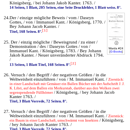
Königsberg, / bei Johann Jakob Kanter. 1763. /
14 Seiten, 1 Blatt, 205 Seiten, eine Seite Druckfehler, 1 Blatt weiss. 8°.
24.Der / einzige mögliche Beweis / vom / Daseyn
Gottes, / von / Immanuel Kant. / Königsberg, 1770. /
Bey Johann Jacob Kanter. /
[1]
Titel, 168 Seiten. 8°.
25. Der / einzig mögliche / Beweisgrund / zu einer /
Demonstration / des / Daseyns Gottes / von /
Warda #24
Immanuel Kant. / Königsberg, 1783. / Bey Johann
[
G-Books
]
Jakob Kanter. / Neuer unveränderter Abdruck 1794.
/
[2]
13 Seiten, 1 Blatt Titel, 168 Seiten. 8°.
26. Versuch / den Begriff / der negativen Größen / in die
Weltweisheit einzuführen / von / M. Immanuel Kant. /
Zierstück:
in einer Landschaft mit Gemäuer ein Ballen Bücher mit der Aufschrift J. J.
K. Libri, auf dem Ballen ein Merkurstab, darüber aus den Wolken zwei
/ Königsberg, / bey Johann Jacob
segenspendende Füllhörner
Kanter 1763. /
Titel, 3 Blatt Vorrede, 72 Seiten. 8°.
27. Versuch / den Begriff / der negativen Größen / in die
Weltweisheit einzuführen / von / M. Immanuel Kant. /
Zierstück:
/ Königsberg,
ein Baum in einer Landschaft, umschwärmt von Insekten
/ bey Johann Jacob Kanter 1763. /
Titel, 3 Blatt Vorrede, 72 Seiten. 8°.