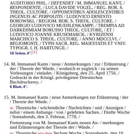
AUDITORIO PHIL.
/ DEFENDET /
M. IMMANUEL KANT, /
RESPONDENTE, /
LUCA DAVIDE VOGEL, / REG. BOR. S.
THEOL. CULTORE.
/ OPPONENTIBUS ADOLESCENTIBUS
INGENUIS AC PERPOLITIS
/ LUDOVICO ERNESTO
BOROWSKI, / REGIOM. BOR. S. THEOL. CULTORE. /
GEORGIO LUDOVICO MUEHLENKAMPF, / TREMPIA AD
DARKEHMIAM BORUSSO THEOL. CULTORE, / ET /
LUDOVICO JOANNE KRUSEMARCK, / KYRIZENSI
MARCHICO S. THEOL. CULTORE. / ANNO MDCCLVI.
/
REGIOMONTI, /
TYPIS SACR. REG. MAIESTATIS ET VNIV.
TYPOGR. I. H. HARTUNGII. /
[1]
16 Seiten. 4°.
14. M. Immanuel Kants / neue / Anmerkungen / zur / Erläuterung /
der / Theorie der Winde, / wodurch er zugleich / zu seinen
Vorlesungen / einladet. / Königsberg, den 25. April 1756. /
Gedruckt in der Königl. privilegirten Driestischen
Buchdruckerey. /
6 Blatt. 4°.
15. M. Immanuel Kants / neue Anmerkungen zur Erläuterung / der
/ Theorie der Winde. /
Thornische / wöchentliche / Nachrichten / und / Anzeigen /
in:
nebst / einem Anhange / von / gelehrten Sachen. / Fünfte Woche
/ Sonnabends, den 3. Februar, 1770. /
Fortsetzung von M. Immanuel Kants neuen An- / merkungen
und Erläuterungen der Theorie der / Winde. /
Thornische
Sechste Woche / Sonnabends, den 10.
in:
wie oben