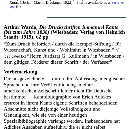
Kants
(Berlin: Martin Breslauer, 1922). This is available as a
.pdf [3.76
file.
MB]
Arthur Warda,
Die Druckschriften Immanuel Kants
(bis zum Jahre 1838)
(Wiesbaden: Verlag von Heinrich
Staadt, 1919), 62 pp.
“Zum Druck befördert / durch die Hempel-Stiftung / für
Wissenschaft, Kunst und / Wohlfahrt in Wiesbaden.” //
“Herrn Justizrat G. Kullmann / in Wiesbaden /
[dedicated to:]
dem gütigen Förderer dieser Schrift / der Verfasser”
Vorbemerkung.
Die ausgezeichnete — durch ihre Abfassung in englischer
Sprache und ihre Veröffentlichung in einer
amerikanischen Zeitschrift leider nicht für Deutsche
bestimmte — Kantbibliographie von Erich Adickes
erstrebt in ihrem Kants eigene Schriften behandelnden
Abschnitte nicht diejenige Vollständigkeit und
Genauigkeit, wie sie von einer heutigen
Spezialbibliographie verlangt werden. Insbesondere hat
Adickes Ausgaben aufgeführt, die er nicht selbst