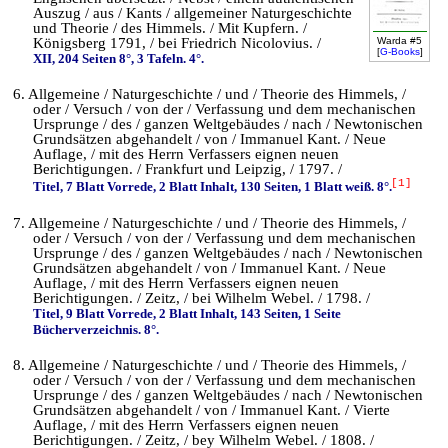
Auszug / aus / Kants / allgemeiner Naturgeschichte
und Theorie / des Himmels. / Mit Kupfern. /
Königsberg 1791, / bei Friedrich Nicolovius. /
Warda #5
[
G-Books
]
XII, 204 Seiten 8°, 3 Tafeln. 4°.
6. Allgemeine / Naturgeschichte / und / Theorie des Himmels, /
oder / Versuch / von der / Verfassung und dem mechanischen
Ursprunge / des / ganzen Weltgebäudes / nach / Newtonischen
Grundsätzen abgehandelt / von / Immanuel Kant. / Neue
Auflage, / mit des Herrn Verfassers eignen neuen
Berichtigungen. / Frankfurt und Leipzig, / 1797. /
[1]
Titel, 7 Blatt Vorrede, 2 Blatt Inhalt, 130 Seiten, 1 Blatt weiß. 8°.
7. Allgemeine / Naturgeschichte / und / Theorie des Himmels, /
oder / Versuch / von der / Verfassung und dem mechanischen
Ursprunge / des / ganzen Weltgebäudes / nach / Newtonischen
Grundsätzen abgehandelt / von / Immanuel Kant. / Neue
Auflage, / mit des Herrn Verfassers eignen neuen
Berichtigungen. / Zeitz, / bei Wilhelm Webel. / 1798. /
Titel, 9 Blatt Vorrede, 2 Blatt Inhalt, 143 Seiten, 1 Seite
Bücherverzeichnis. 8°.
8. Allgemeine / Naturgeschichte / und / Theorie des Himmels, /
oder / Versuch / von der / Verfassung und dem mechanischen
Ursprunge / des / ganzen Weltgebäudes / nach / Newtonischen
Grundsätzen abgehandelt / von / Immanuel Kant. / Vierte
Auflage, / mit des Herrn Verfassers eignen neuen
Berichtigungen. / Zeitz, / bey Wilhelm Webel. / 1808. /